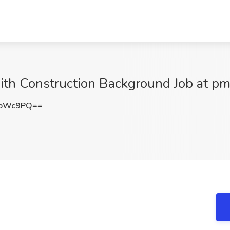
 with Construction Background Job at 
RbWc9PQ==