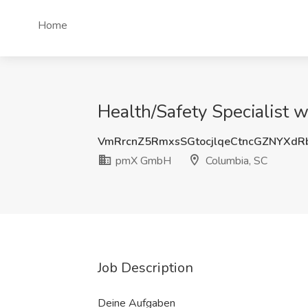
Home
Health/Safety Specialist
VmRrcnZ5RmxsSGtocjlqeCtncGZNYXd
pmX GmbH
Columbia, SC
Job Description
Deine Aufgaben