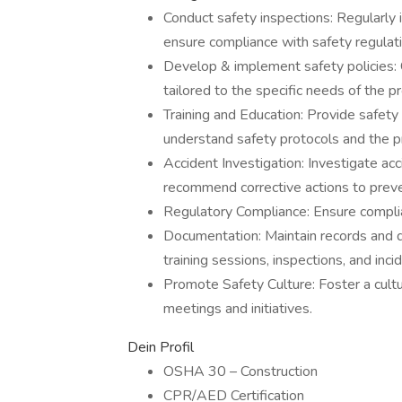
Conduct safety inspections: Regularly 
ensure compliance with safety regulat
Develop & implement safety policies: C
tailored to the specific needs of the pr
Training and Education: Provide safety
understand safety protocols and the 
Accident Investigation: Investigate ac
recommend corrective actions to preve
Regulatory Compliance: Ensure complian
Documentation: Maintain records and do
training sessions, inspections, and inci
Promote Safety Culture: Foster a cultu
meetings and initiatives.
Dein Profil
OSHA 30 – Construction
CPR/AED Certification